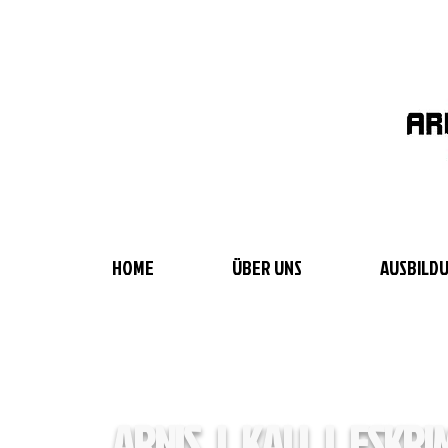
Arnis C
HOME
ÜBER UNS
AUSBILD
ARNIS |
KALI
|
ESKRI